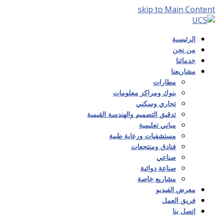
skip to Main Content
الرئيسية
من نحن
خدماتنا
مشاريعنا
مطارات
بنوك ومراكز معلومات
تجاري وسكني
تدقيق التصميم والهندسة القيمية
مباني تعليمية
مستشفيات ورعاية طبية
فنادق ومنتجعات
صناعي
صناعة دوائية
مشاريع خاصة
معرض الفيديو
فريق العمل
اتصل بنا